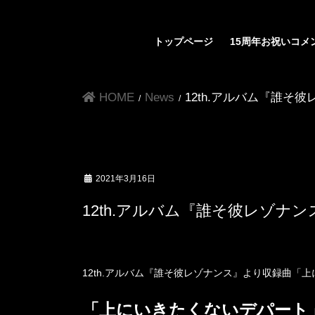
コ
ナ
ン
ビ
トップページ
15周年お祝いコメ
テ
ゲ
ン
ー
HOME
News
12th.アルバム『誰
ツ
シ
へ
ョ
ス
ン
キ
に
2021年3月16日
ッ
移
12th.アルバム『誰そ彼レゾ
プ
動
12th.アルバム『誰そ彼レゾナンス』より収録曲「
「上にいきたくないデパート